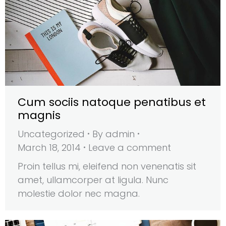
Cum sociis natoque penatibus et
magnis
Uncategorized
By
admin
March 18, 2014
Leave a comment
Proin tellus mi, eleifend non venenatis sit
amet, ullamcorper at ligula. Nunc
molestie dolor nec magna.