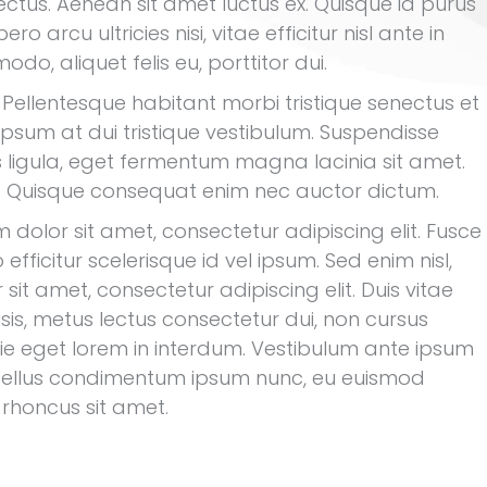
lectus. Aenean sit amet luctus ex. Quisque id purus
ro arcu ultricies nisi, vitae efficitur nisl ante in
, aliquet felis eu, porttitor dui.
. Pellentesque habitant morbi tristique senectus et
sum at dui tristique vestibulum. Suspendisse
us ligula, eget fermentum magna lacinia sit amet.
lla. Quisque consequat enim nec auctor dictum.
lor sit amet, consectetur adipiscing elit. Fusce
fficitur scelerisque id vel ipsum. Sed enim nisl,
it amet, consectetur adipiscing elit. Duis vitae
isis, metus lectus consectetur dui, non cursus
ie eget lorem in interdum. Vestibulum ante ipsum
Phasellus condimentum ipsum nunc, eu euismod
 rhoncus sit amet.