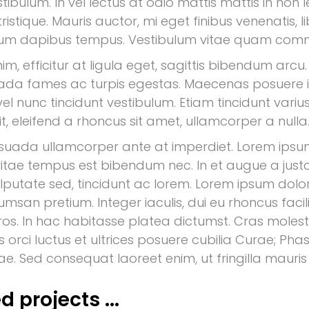
tibulum. In vel lectus at odio mattis mattis in non 
tristique. Mauris auctor, mi eget finibus venenatis, libe
trum dapibus tempus. Vestibulum vitae quam commodo
m, efficitur at ligula eget, sagittis bibendum arcu
ada fames ac turpis egestas. Maecenas posuere ip
el nunc tincidunt vestibulum. Etiam tincidunt vari
lit, eleifend a rhoncus sit amet, ullamcorper a nu
ada ullamcorper ante at imperdiet. Lorem ipsum do
vitae tempus est bibendum nec. In et augue a justo e
putate sed, tincidunt ac lorem. Lorem ipsum dolor s
msan pretium. Integer iaculis, dui eu rhoncus facil
os. In hac habitasse platea dictumst. Cras molest
us orci luctus et ultrices posuere cubilia Curae; 
tae. Sed consequat laoreet enim, ut fringilla mauris
d projects ...