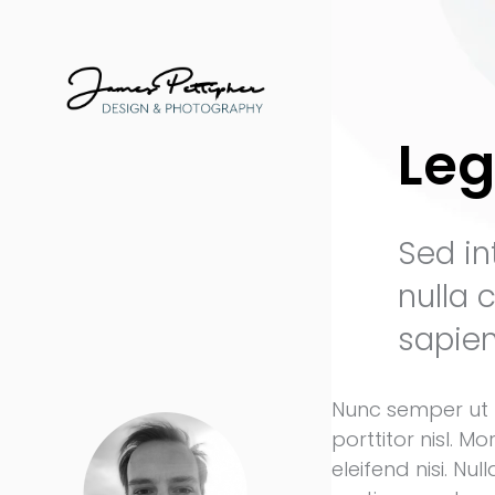
Leg
Sed in
nulla 
sapien
Nunc semper ut p
porttitor nisl. M
eleifend nisi. N