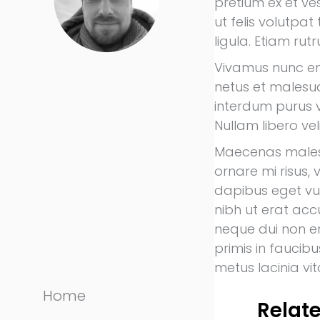
pretium ex et ves
ut felis volutpat 
ligula. Etiam ru
Vivamus nunc eni
netus et malesu
interdum purus v
Nullam libero ve
Maecenas malesu
ornare mi risus, 
dapibus eget vul
nibh ut erat accu
neque dui non er
primis in faucib
metus lacinia vi
Home
Relate